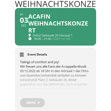
WEIHNACHTSKONZERT
ACAFIN
SA
03
WEIHNACHTSKONZE
DEZ
RT
OvGU Gebäude 26 Hörsaal 1
18:00 - 21:00
(GMT+01:00)
Event Details
Tidings of comfort and joy!
Wir freuen uns alle Fans der A-cappella-Musik
03.12.2022 ab 18 Uhr in den Hörsaal 1 der Otto-
von-Guericke-Universität einladen zu können
(Universität Platz 2, Gebäude 26, direkt
gegenüber von der Bibliothek). Euch erwarten
sowohl Weihnachtslieder als auch andere
Highlights aus unseren diesjährigen Proben. Der
Eintritt ist kostenlos, wir freuen uns jedoch über
Spenden. Das Konzert findet unter Beachtung
MEHR
der zum Konzertzeitpunkt geltenden