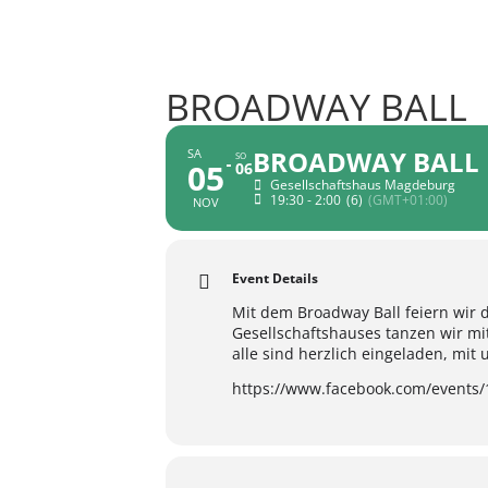
BROADWAY BALL
BROADWAY BALL
SA
SO
05
06
Gesellschaftshaus Magdeburg
19:30 - 2:00
(6)
(GMT+01:00)
NOV
Event Details
Mit dem Broadway Ball feiern wi
Gesellschaftshauses tanzen wir mit
alle sind herzlich eingeladen, mit
https://www.facebook.com/events