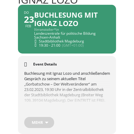
BUCHLESUNG MIT
DO
23
IGNAZ LOZO
FEB
Veranstalter*in
Landeszentrale für politische Bildung
Sachsen-Anhalt
Stadtbibliothek Magdeburg
19:30 - 21:00
(GMT+01:00)
Event Details
Buchlesung mit Ignaz Lozo und anschließendem
Gespräch zu seinem aktuellen Titel
„Gorbatschow – Der Weltveränderer“ am
23.02.2023, 19:30 Uhr in der Zentralbibliothek
der Stadtbibliothek Magdeburg (Breiter Weg
109, 39104 Magdeburg). Der EINTRITT ist FREI.
==========================
Michail Gorbatschow – die große politische
MEHR
Biografie – Präzise, umfassend und empathisch:
das Porträt eines großen Reformers