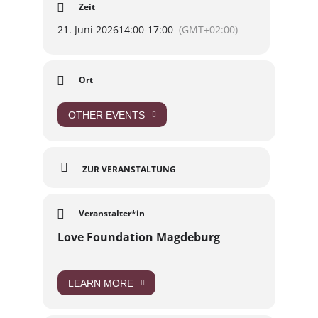
Zeit
2-0 TBA
21. Juni 2026
14:00
-
17:00
(GMT+02:00)
Diese Veranstaltung ist nur möglich, durch die
Hilfe des @studentenwerkmagdeburg und des
@sturaovgu
– DANKE! 🫶
Ort
Kein Platz für Faschisten und andere
rechtsextreme Spinner.
OTHER EVENTS
Wir freuen uns auf euch ❤️💫
✍🏼 Design by @jule.rainbow // Creative Direction
by @mariusjopen
ZUR VERANSTALTUNG
Veranstalter*in
Love Foundation Magdeburg
LEARN MORE