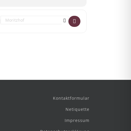
Destination Address - CD & Schallplattenbörse in Magdeburg! []
Kontaktformular
Netiquette
Impressum