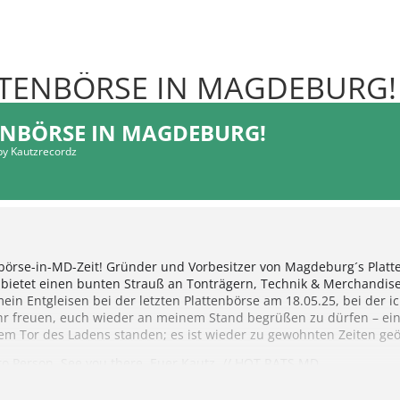
TTENBÖRSE IN MAGDEBURG!
ENBÖRSE IN MAGDEBURG!
by Kautzrecordz
tenbörse-in-MD-Zeit! Gründer und Vorbesitzer von Magdeburg´s Pla
etet einen bunten Strauß an Tonträgern, Technik & Merchandise. 
in Entgleisen bei der letzten Plattenbörse am 18.05.25, bei der ic
 freuen, euch wieder an meinem Stand begrüßen zu dürfen – ein S
m Tor des Ladens standen; es ist wieder zu gewohnten Zeiten geö
 pro Person. See you there, Euer Kautz. // HOT RATS MD