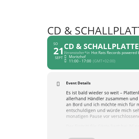
CD & SCHALLPLA
CD & SCHALLPLATT
SO
21
Veranstalter*in
Hot Rats Records powered 
Moritzhof
SEPT
11:00 - 17:00
(GMT+02:00)
Event Details
Es ist bald wieder so weit – Plat
allerhand Händler zusammen und bi
an Bord und ich möchte mich für me
entschuldigen und würde mich sehr
monatigen Pause vor verschlossene
Der Eintritt für Gäste liegt bei 3€