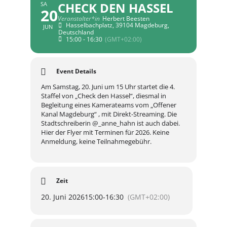
CHECK DEN HASSEL
SA
20
Veranstalter*in
Herbert Beesten
Hasselbachplatz, 39104 Magdeburg,
JUN
Deutschland
15:00 - 16:30
(GMT+02:00)
Event Details
Am Samstag, 20. Juni um 15 Uhr startet die 4.
Staffel von „Check den Hassel“, diesmal in
Begleitung eines Kamerateams vom „Offener
Kanal Magdeburg“ , mit Direkt-Streaming. Die
Stadtschreiberin @_anne_hahn ist auch dabei.
Hier der Flyer mit Terminen für 2026. Keine
Anmeldung, keine Teilnahmegebühr.
Zeit
20. Juni 2026
15:00
-
16:30
(GMT+02:00)