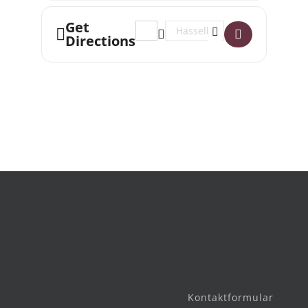
Get
Address - Check den Hassel []
Destination Address - Check de
Directions
Kontaktformular