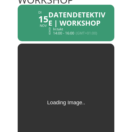
DATENDETEKTIV
DI
15
E | WORKSHOP
NOV
In:takt
14:00 - 16:00
(GMT+01:00)