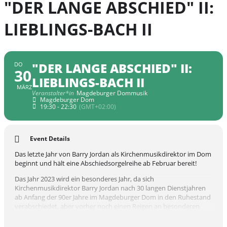
"DER LANGE ABSCHIED" II:
LIEBLINGS-BACH II
"DER LANGE ABSCHIED" II:
DO
30
LIEBLINGS-BACH II
MÄRZ
Veranstalter*in
Magdeburger Dommusik
Magdeburger Dom
19:30 - 22:30
(GMT+02:00)
Event Details
Das letzte Jahr von Barry Jordan als Kirchenmusikdirektor im Dom
beginnt und hält eine Abschiedsorgelreihe ab Februar bereit!
Das Jahr 2023 wird ein besonderes Jahr, da sich
Kirchenmusikdirektor Barry Jordan nach 30 langen Dienstjahren
ab Anfang der 90er Jahre im Magdeburger Dom in den Ruhestand
verabschiedet, aber vorher noch einen Reigen an besonderen
Konzerten konzipiert hat.