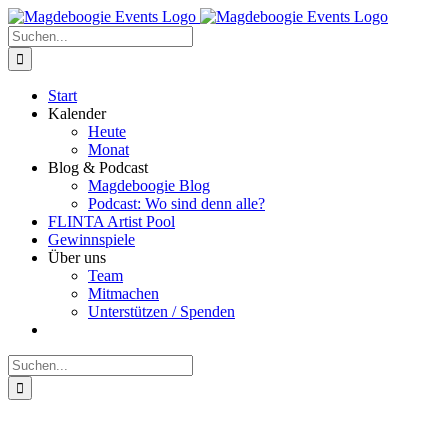
Zum
Facebook
Instagram
E-
Inhalt
Mail
Suche
springen
nach:
Start
Kalender
Heute
Monat
Blog & Podcast
Magdeboogie Blog
Podcast: Wo sind denn alle?
FLINTA Artist Pool
Gewinnspiele
Über uns
Team
Mitmachen
Unterstützen / Spenden
Suche
nach: