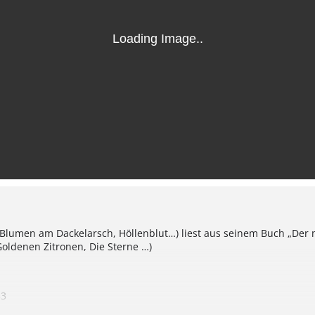
Blumen am Dackelarsch, Höllenblut…) liest aus seinem Buch „Der mi
oldenen Zitronen, Die Sterne …)
53