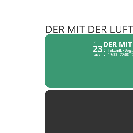
DER MIT DER LUFT
DER MIT
SA
23
Taktonik - Bag
19:00 - 22:00
(
APRIL