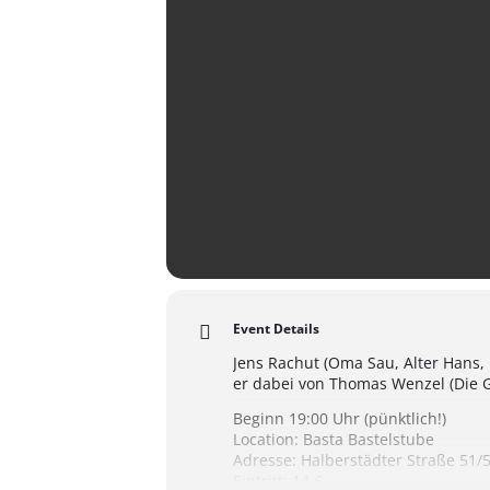
Event Details
Jens Rachut (Oma Sau, Alter Hans, 
er dabei von Thomas Wenzel (Die G
Beginn 19:00 Uhr (pünktlich!)
Location: Basta Bastelstube
Adresse: Halberstädter Straße 51/
Eintritt: 14 €