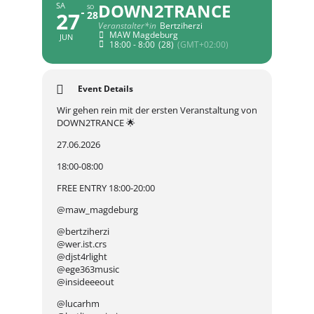
DOWN2TRANCE
SA
SO
27
28
Veranstalter*in
Bertziherzi
MAW Magdeburg
JUN
18:00 - 8:00
(28)
(GMT+02:00)
Event Details
Wir gehen rein mit der ersten Veranstaltung von
DOWN2TRANCE 🌟
27.06.2026
18:00-08:00
FREE ENTRY 18:00-20:00
@maw_magdeburg
@bertziherzi
@wer.ist.crs
@djst4rlight
@ege363music
@insideeeout
@lucarhm