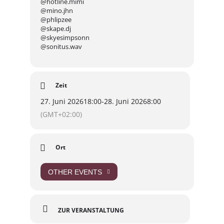
@hotline.mimi
@mino.jhn
@phlipzee
@skape.dj
@skyesimpsonn
@sonitus.wav
Zeit
27. Juni 2026
18:00
-
28. Juni 2026
8:00
(GMT+02:00)
Ort
OTHER EVENTS
ZUR VERANSTALTUNG