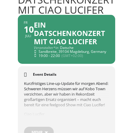
MIT CIAO LUCIFER
EIN
FR
10
DATSCHENKONZERT
JULI
MIT CIAO LUCIFER
Veranstalter*in
Datsche
Sandbreite, 39104 Magdeburg, Germany
19:00 - 22:00
(GMT+02:00)
Event Details
Kurzfristiges Line-up-Update für morgen Abend:
Schweren Herzens müssen wir auf Kobo Town
verzichten, aber wir haben in Rekordzeit
großartigen Ersatz organisiert – macht euch
bereit für eine feelgood Show mit Ciao Lucifer!
Ciao Lucifer
Feel-Good Indie Pop aus Amsterdam
(Niederlande)
MEHR