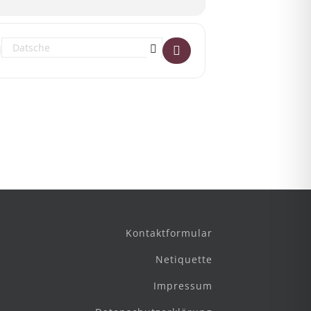
Destination Address - Ein Datschenkonzert mit ROMANO []
Kontaktformular
Netiquette
Impressum