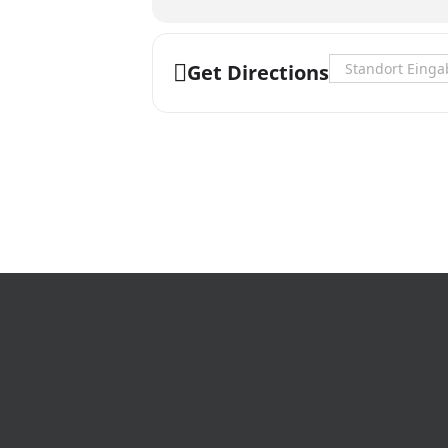
⚙️ TECHNIK: Ton in Ton & Musikko
💕 DIESE VERANSTALTUNG: Eine Koo
Address - Ein Da
Get Directions