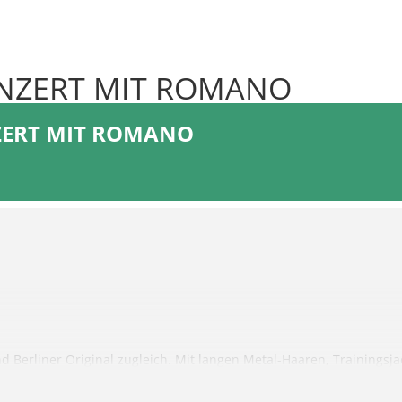
NZERT MIT ROMANO
ZERT MIT ROMANO
 Berliner Original zugleich. Mit langen Metal-Haaren, Trainingsj
liner Alltagshumor hat er sich längst Kultstatus erspielt. Live ste
während ROMANO mit maximaler Energie über die Bühne fegt. Seine 