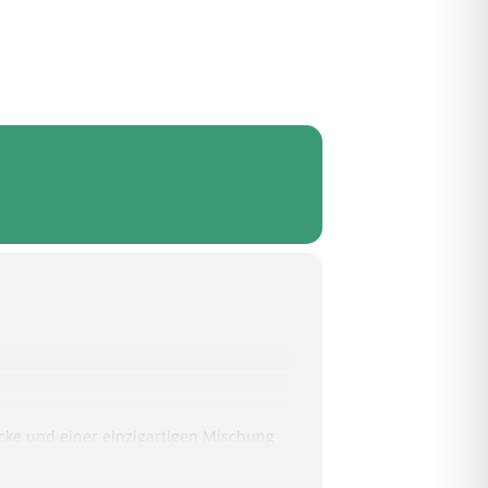
acke und einer einzigartigen Mischung
ht meist eine komplette Band oder ein
Konzerte sind laut, absurd, witzig