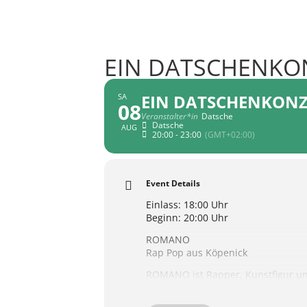
EIN DATSCHENKO
EIN DATSCHENKON
SA
08
Veranstalter*in
Datsche
Datsche
AUG
20:00 - 23:00
(GMT+02:00)
Event Details
Einlass: 18:00 Uhr
Beginn: 20:00 Uhr
ROMANO
Rap Pop aus Köpenick
ROMANO ist Rapper, Kunstfigur und
aus Rap, Rock, Schlager und Ostber
druckvolles DJ-Setup hinter ihm, 