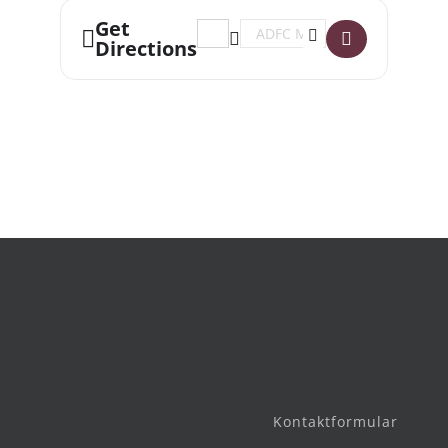
Get
Address - Fahrradstammtisch []
Destination Address - Fahrrad
Directions
Kontaktformular