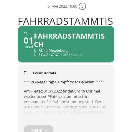
6. MAI 2022 19:00
FAHRRADSTAMMTISCH
FAHRRADSTAMMTIS
FR
01
CH
APRIL
ADFC Magdeburg
19:00 - 21:21
(GMT+02:00)
Event Details
*** 2G-Regelung: Geimpft oder Genesen. ***
Am Freitag 01.04.2022 findet um 19 Uhr mal
wieder unser #Fahrradstammtisch in
entspannter Feierabendstimmung statt. Der
ADFC stellt Getränke, ihr bringt gute Laune und
Lust aufs Fahrrad mit. Wir sitzen je nach Wetter
draußen vorm ADFC-Büro oder im Büro selbst
und unterhalten uns über den Alltag als
Radfahrende in Magdeburg, planen kleine
MEHR