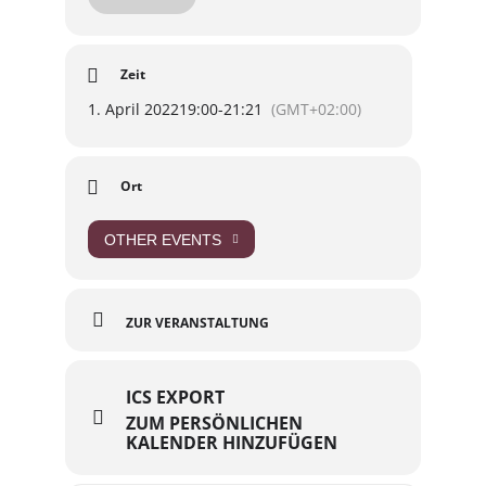
Projekte und überlegen, wie wir Magdeburg zur
Fahrradstadt machen. Für alles andere ist
natürlich auch Raum. Thema ist, was auf den
Tisch kommt.
Zeit
Kommt vorbei, bringt Eure Themen mit! Ihr seid
herzlich eingeladen! #Radverkehrvoranbringen
1. April 2022
19:00
-
21:21
(GMT+02:00)
in #Magdeburg 🚲🚲🚲
Ort
OTHER EVENTS
ZUR VERANSTALTUNG
ICS EXPORT
ZUM PERSÖNLICHEN
KALENDER HINZUFÜGEN