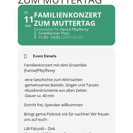
FAMILIENKONZERT
SO
11
ZUM MUTTERTAG
MAI
Veranstalter*in
Hanse Pfeyfferey
Schellheimer Platz
11:00 - 14:00
(GMT+02:00)
Event Details
Familienkonzert mit dem Ensemble
[hanse]Pfeyfferey
-eine Geschichte zum Mitmachen
-gemeinsames Basteln, Singen und Tanzen
-Musikinstrumente aus alten Zeiten
-Dauer ca. 40 min
Eintritt frei, Spenden willkommen
Bringt gerne Picknick mit für nachher! Wir freuen
uns auf euch:
Lilli Pätzold – Zink