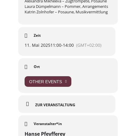
Alexandra Mikheeva – Zugtrompete, Posaune
Laura Dümpelmann – Pommer, Arrangements
Katrin Zolnhofer – Posaune, Musikvermittlung
Zeit
11. Mai 2025
11:00
-
14:00
(GMT+02:00)
Ort
OTHER EVENTS
ZUR VERANSTALTUNG
Veranstalter*in
Hanse Pfeyfferey