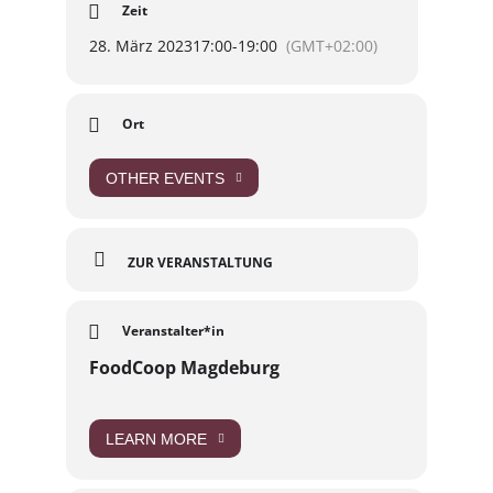
Zeit
Komm gerne einfach vorbei und schau es dir an.
🙂
28. März 2023
17:00
-
19:00
(GMT+02:00)
https://www.facebook.com/events/2273157564
21460/
Ort
OTHER EVENTS
ZUR VERANSTALTUNG
Veranstalter*in
FoodCoop Magdeburg
LEARN MORE