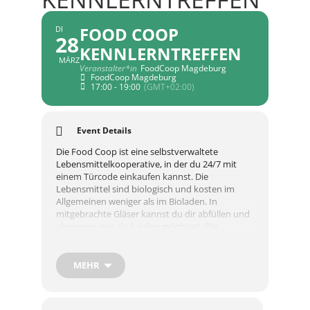
FOOD COOP
DI
28
KENNLERNTREFFEN
MÄRZ
Veranstalter*in
FoodCoop Magdeburg
FoodCoop Magdeburg
17:00 - 19:00
(GMT+02:00)
Event Details
Die Food Coop ist eine selbstverwaltete
Lebensmittelkooperative, in der du 24/7 mit
einem Türcode einkaufen kannst. Die
Lebensmittel sind biologisch und kosten im
Allgemeinen weniger als im Bioladen. In
mitgebrachte Gläser kannst du dir abfüllen und
abwiegen, was du kaufen möchtest. Die
Bezahlung erfolgt online. Bestellt wird nach
Bedarf, gerne nimmt das Bestellteam auch
Wünsche entgegen oder du machst einfach
MEHR
selbst mit.
Du kannst dich an allen Ecken engagieren, wie
du Zeit hast, musst aber nicht.