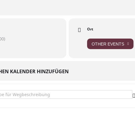
Ort
00)
OTHER EVENTS
HEN KALENDER HINZUFÜGEN
isvolle Stadtgeister []