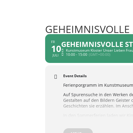
GEHEIMNISVOLLE 
GEHEIMNISVOLLE S
FR
10
Kunstmuseum Kloster Unser Lieben Fr
10:00 - 15:00
(GMT+00:00)
JULI
Event Details
Ferienporgramm im Kunstmuseu
Auf Spurensuche in den Werken der
Gestalten auf den Bildern Geiste
Geschichten sie erzählen. Im Ansch
In den Sommerferien laden wir Kin
Sonderausstellungen entdecken die