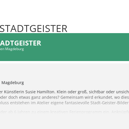
STADTGEISTER
TADTGEISTER
auen Magdeburg
m Magdeburg
 Künstlerin Susie Hamilton. Klein oder groß, sichtbar oder unsich
r oder doch etwas ganz anderes? Gemeinsam wird erkundet, wo di
luss entstehen im Atelier eigene fantasievolle Stadt-Geister-Bilder
der ab 6 Jahren zu einem kreativen Ferienprogramm ein. Anknüpfe
 Ferienkinder die Kunst und werden anschließend selbst kreativ.