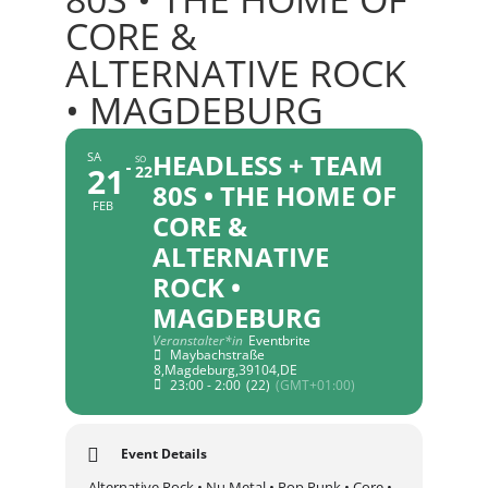
CORE &
ALTERNATIVE ROCK
• MAGDEBURG
HEADLESS + TEAM
SA
SO
21
22
80S • THE HOME OF
FEB
CORE &
ALTERNATIVE
ROCK •
MAGDEBURG
Veranstalter*in
Eventbrite
Maybachstraße
8,Magdeburg,39104,DE
23:00 - 2:00
(22)
(GMT+01:00)
Event Details
Alternative Rock • Nu Metal • Pop Punk • Core •