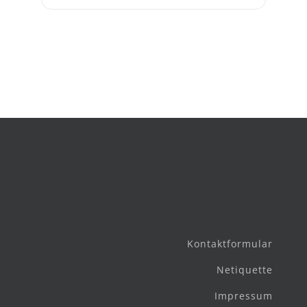
V VK: 10-12€
Wir bei Instagram & Spotify
Minimum age: 18
Bitte seht in eurem eigenen Interesse davon ab,
Tickets bei Drittanbieter zu kaufen.
Kontaktformular
Netiquette
Impressum