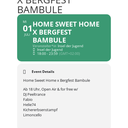
BAMBULE
HOME SWEET HOME
MI
01
X BERGFEST
JULI
BAMBULE
Veranstalter*in
Insel der Jugend
Insel der Jugend
18:00 - 23:59
(GMT+02:00)
Event Details
Home Sweet Home x Bergfest Bambule
Ab 18 Uhr, Open Air & for free w/
DJ Peeltrance
Fabio
Helie74
Kichererbsenstampf
Limoncello