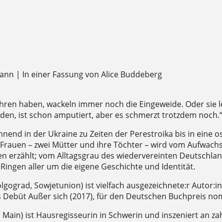
nn | In einer Fassung von Alice Buddeberg
fahren haben, wackeln immer noch die Eingeweide. Oder sie 
den, ist schon amputiert, aber es schmerzt trotzdem noch.
nend in der Ukraine zu Zeiten der Perestroika bis in eine 
Frauen – zwei Mütter und ihre Töchter – wird vom Aufwachs
erzählt; vom Alltagsgrau des wiedervereinten Deutschland
ingen aller um die eigene Geschichte und Identität.
gograd, Sowjetunion) ist vielfach ausgezeichnete:r Autor
as Debüt Außer sich (2017), für den Deutschen Buchpreis nom
 Main) ist Hausregisseurin in Schwerin und inszeniert an za