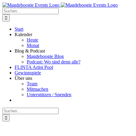
Zum
Facebook
Instagram
E-
Inhalt
Mail
Suche
springen
nach:
Start
Kalender
Heute
Monat
Blog & Podcast
Magdeboogie Blog
Podcast: Wo sind denn alle?
FLINTA Artist Pool
Gewinnspiele
Über uns
Team
Mitmachen
Unterstützen / Spenden
Suche
nach: