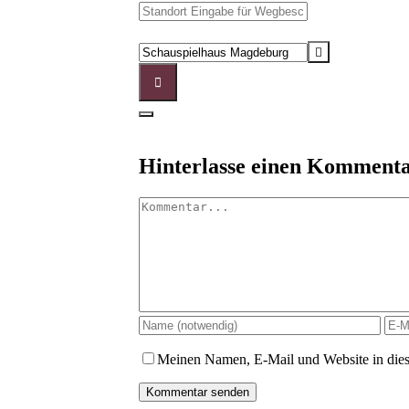
Address
-
Im
Destination
Menschen
Address
muss
-
alles
Im
herrlich
Menschen
sein
muss
Hinterlasse einen Komment
[]
alles
herrlich
Kommentar
sein
[]
Meinen Namen, E-Mail und Website in dies