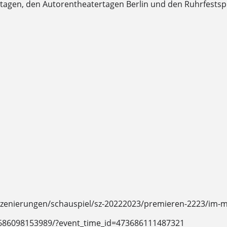
tagen, den Autorentheatertagen Berlin und den Ruhrfestsp
zenierungen/schauspiel/sz-20222023/premieren-2223/im-me
3686098153989/?event_time_id=473686111487321