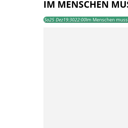
IM MENSCHEN MUS
So
25
Dez
19:30
22:00
Im Menschen muss a