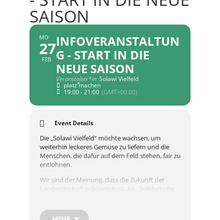
SAISON
INFOVERANSTALTUN
MO
27
G - START IN DIE
FEB
NEUE SAISON
Veranstalter*in
Solawi Vielfeld
platz ⃰machen
19:00 - 21:00
(GMT+00:00)
Event Details
Die „Solawi Vielfeld“ möchte wachsen, um
weiterhin leckeres Gemüse zu liefern und die
Menschen, die dafür auf dem Feld stehen, fair zu
entlohnen.
Wir sind der Meinung, dass die Zukunft der
Landwirtschaft solidarisch ist. Als „Solidarische
Landwirtschaft (Solawi)“ wollen wir zu
progressiven, ökologischen, sozialen und
politischen Veränderungen beitragen, indem wir
MEHR