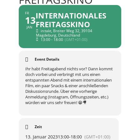
INTERNATIONALES
FR
13
FREITAGSKINO
JAN
in:takt, Breiter Weg 32, 39104
Magdeburg, Deutschland
13:00 - 18:00
(GMT+01:00)
Event Details
Ihr habt Freitagabend nichts vor? Dann kommt
doch vorbei und verbringt mit uns einen
entspannten Abend mit einem internationalen
Film, ein paar Snacks & einer anschließenden
Diskussionsrunde. Über eine vorherige
Anmeldung (Instagram, Öffnungszeiten, etc.)
würden wir uns sehr freuen! 😁🎥
Zeit
13. Januar 2023
13:00
-
18:00
(GMT+01:00)