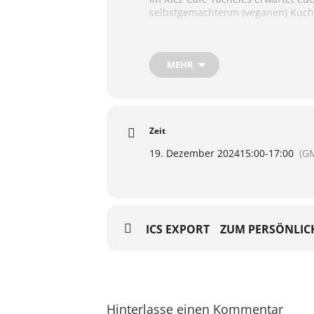
selbstgemachtenm (veganen) Kuch
Unser Ziel ist es, ein Angebot zu s
Wert darauf, dass sich jede*r be
MEHR
📅 Wann & Wo: Donnerstags von 15 
Wir freuen uns auf dich!
Zeit
19. Dezember 2024
15:00
-
17:00
(G
ICS EXPORT
ZUM PERSÖNLIC
Hinterlasse einen Kommentar