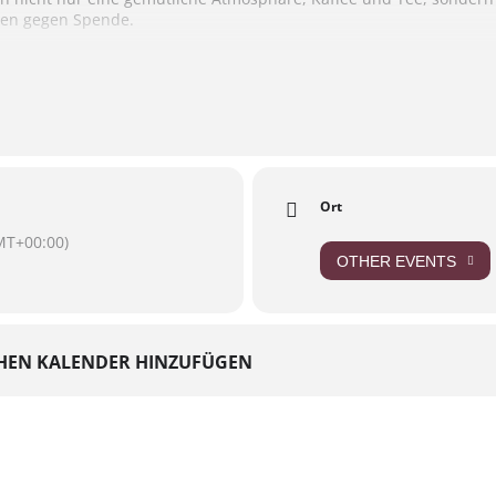
en gegen Spende.
chaffen, das für alle zugänglich ist, unabhängig von finanziellen M
i uns willkommen fühlt und sich auch mit kleinem Budget einen s
– 17 Uhr im Kiezladen Tacheles (Sternstraße 30)
Ort
MT+00:00)
OTHER EVENTS
HEN KALENDER HINZUFÜGEN