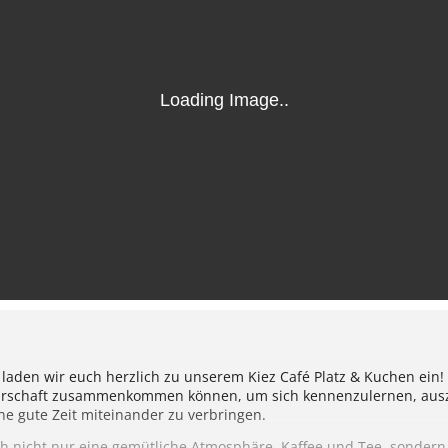
laden wir euch herzlich zu unserem Kiez Café Platz & Kuchen ein! D
rschaft zusammenkommen können, um sich kennenzulernen, auszu
ne gute Zeit miteinander zu verbringen.
ch nicht nur eine gemütliche Atmosphäre, Kaffee und Tee, sonder