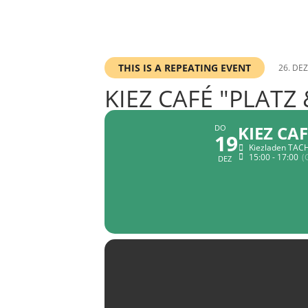
THIS IS A REPEATING EVENT
26. DE
KIEZ CAFÉ "PLATZ
KIEZ CA
DO
19
Kiezladen TACH
15:00 - 17:00
(
DEZ