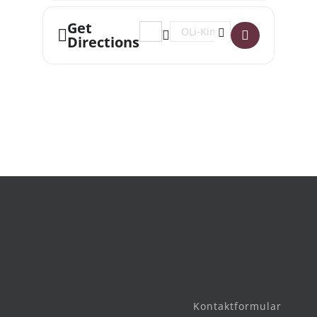
Get
Address - Kinderkino: Die unendliche
Destination Address - Kinderki
Directions
Kontaktformular