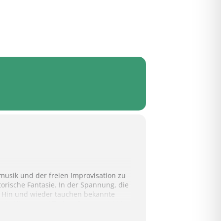
musik und der freien Improvisation zu
rische Fantasie. In der Spannung, die
n. Hin und wieder tauchen bekannte
ale Höhen und Tiefen. Synchronität in
hmen.