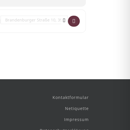
Destination Address - KONZERT | Zwei & Frei []
Kontaktformular
Netiquette
Impressum