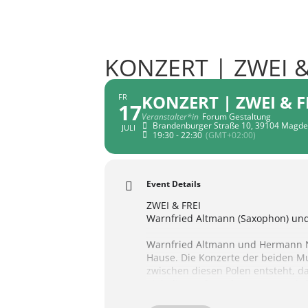
KONZERT | ZWEI &
KONZERT | ZWEI & F
FR
17
Veranstalter*in
Forum Gestaltung
Brandenburger Straße 10, 39104 Magd
JULI
19:30 - 22:30
(GMT+02:00)
Event Details
ZWEI & FREI
Warnfried Altmann (Saxophon) un
Warnfried Altmann und Hermann Nae
Hause. Die Konzerte der beiden Mu
zwischen diesen Polen entsteht, d
Melodien auf, an denen man Halt 
der Stille gehört ebenso zu den K