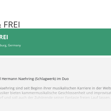
 FREI
REI
eburg, Germany
d Hermann Naehring (Schlagwerk) im Duo
hring sind seit Beginn ihrer musikalischen Karriere in der Welt
siker bieten kammermusikalische Geschlossenheit und improvisato
arf und soll auch der Zuhörende seiner Fantasie freien Lauf lasse
findet. So wagen sich Musiker und Publikum gemeinsam in emotion
onzerten von Altmann und Naehring wie das heitere Spiel mit Rhyt