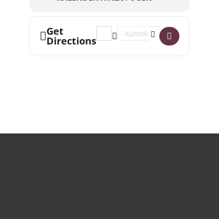
Get
Address - La Bumms - Die fette achtzi
Destination Address - La Bumms 
Directions