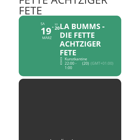
FETE
LA BUMMS -
SA
SO
19
20
DIE FETTE
MÄRZ
ACHTZIGER
FETE
Kunstkantine
22:00 -
(20)
(GMT+01:00)
1:00