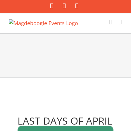
Zum
Facebook
Instagram
E-
Inhalt
Mail
springen
LAST DAYS OF APRIL