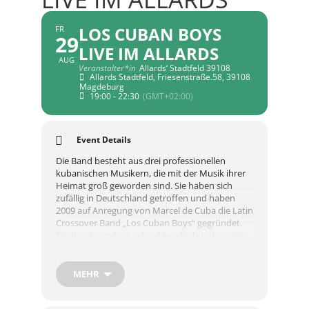
LOS CUBAN BOYS
FR
29
LIVE IM ALLARDS
AUG
Veranstalter*in
Allards‘ Stadtfeld 39108
Allards Stadtfeld, Friesenstraße.58, 39108
Magdeburg
19:00 - 22:30
(GMT+02:00)
Event Details
Die Band besteht aus drei professionellen
kubanischen Musikern, die mit der Musik ihrer
Heimat groß geworden sind. Sie haben sich
zufällig in Deutschland getroffen und haben
2009 auf Anregung von Marcel de Cuba die Latin
Crossover Band „Los Cuban Boys“ gegründet.
Die Band wurde durch zahlreiche bundesweite
und internationale Auftritte, bei denen sie das
Publikum immer wieder
begeisterten, bekannt. Heiße Rhythmen und
MEHR
karibische Melodien sind das Markenzeichen
des Trios. Und damit versetzen die Los Cuban