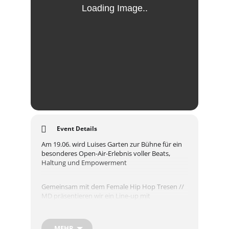
Event Details
Am 19.06. wird Luises Garten zur Bühne für ein
besonderes Open-Air-Erlebnis voller Beats,
Haltung und Empowerment
Gemeinsam mit dem Female Hip Hop Tresen //
MD präsentieren wir ein Line-up mit
ausschließlich FLINTA*-Artists – vielseitig, laut,
emotional, garantiert alles außer gewöhnlich &
ALLE SIND WILLKOMMEN!
MEHR