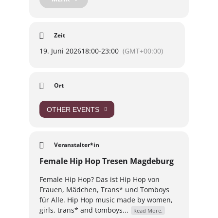
Zusätzlich erwartet Euch ein Graffiti-Workshop!
Zeit
Luises Garten, Hohepfortewall 1
19. Juni 2026
18:00
-
23:00
(GMT+00:00)
Freitag, 19.06.
Ort
ab 18 Uhr
Eintritt auf Spendenbasis
OTHER EVENTS
Kommt vorbei, entdeckt neue Artists*, genießt
den Sommerabend mit uns und feiert Musik,
Kreativität und Gemeinschaft unter freiem
Veranstalter*in
Himmel
Female Hip Hop Tresen Magdeburg
Female Hip Hop? Das ist Hip Hop von
Frauen, Mädchen, Trans* und Tomboys
für Alle. Hip Hop music made by women,
girls, trans* and tomboys...
Read More.