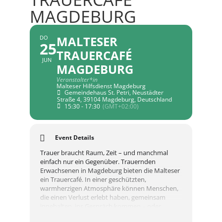
MAGDEBURG
MALTESER
DO
25
TRAUERCAFÉ
JUN
MAGDEBURG
Veranstalter*in
Malteser Hilfsdienst Magdeburg
Gemeindehaus St. Petri, Neustädter
Straße 4, 39104 Magdeburg, Deutschland
15:30 - 17:30
(GMT+02:00)
Event Details
Trauer braucht Raum, Zeit – und manchmal
einfach nur ein Gegenüber. Trauernden
Erwachsenen in Magdeburg bieten die Malteser
ein Trauercafé. In einer geschützten,
warmherzigen Atmosphäre können Menschen,
die einen Verlust erlebt haben, gemeinsam
innehalten, ins Gespräch kommen – oder
einfach nur da zu sein.