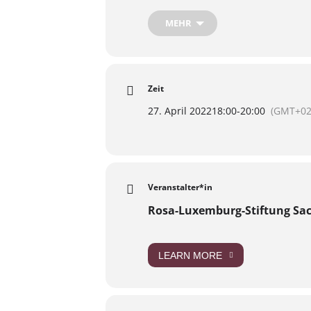
Tendenzen nachgehen, um zu vers
MEHR
https://st.rosalux.de/veranstalt
Zeit
27. April 2022
18:00
-
20:00
(GMT+02
Veranstalter*in
Rosa-Luxemburg-Stiftung Sa
LEARN MORE