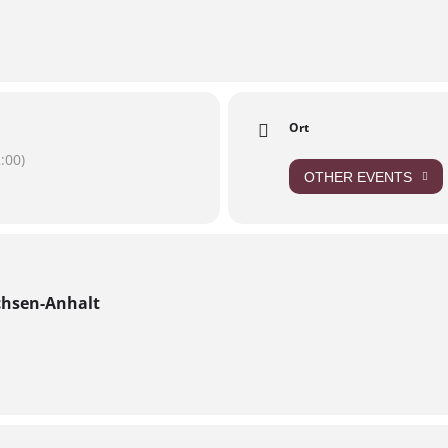
tehen, welche strukturellen Ursachen Mieterhöhungen und Verdr
ung/es_detail/9VTTC/mietentwicklung-und-verdraengung-in-magdebu
Ort
:00)
OTHER EVENTS
chsen-Anhalt