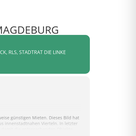
 MAGDEBURG
K, RLS, STADTRAT DIE LINKE
eise günstigen Mieten. Dieses Bild hat
 innenstadtnahen Vierteln. In letzter
t, damit die entsprechenden Objekte
 Konflikten zugrunde liegenden