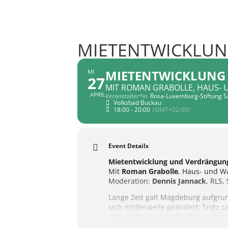
MIETENTWICKLU
MIETENTWICKLUNG
MI
27
MIT ROMAN GRABOLLE, HAUS- UN
APRIL
Veranstalter*in
Rosa-Luxemburg-Stiftung S
Volksbad Buckau
18:00 - 20:00
(GMT+02:00)
Event Details
Mietentwicklung und Verdrängun
Mit
Roman Grabolle
, Haus- und Wa
Moderation:
Dennis Jannack
, RLS,
Lange Zeit galt Magdeburg aufgrun
sich mittlerweile geändert: Trotz
Zeit ist dies an Mietkonflikten e
saniert und teurer weitervermiete