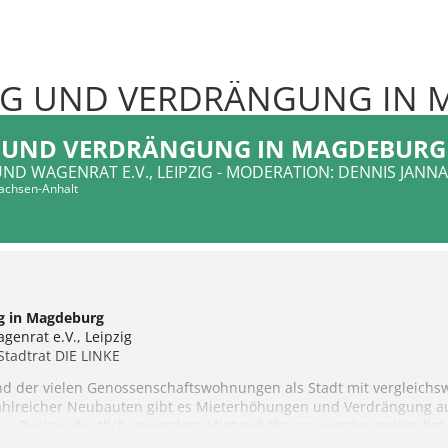
NG UND VERDRÄNGUNG IN
 UND VERDRÄNGUNG IN MAGDEBURG
D WAGENRAT E.V., LEIPZIG - MODERATION: DENNIS JANNAC
achsen-Anhalt
g in Magdeburg
genrat e.V., Leipzig
 Stadtrat DIE LINKE
d der vielen Genossenschaftswohnungen als Stadt mit vergleichsw
 zahlreicher Neubauten gibt es Mieterhöhungen und Verdrängung aus
twa in Buckau deutlich geworden: Mietverhältnisse werden gekündig
t werden können. Mit unserer Veranstaltung wollen wir den diesen