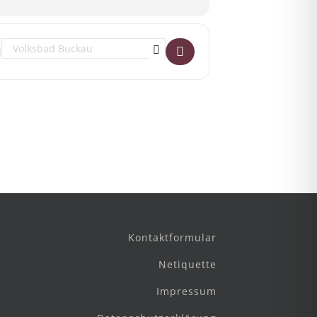
zutreten. Sie ist derzeit Tourmitglied
ie Dream-Pop-Band Academie mit
Destination Address - Minru – Liminality []
ie Songs von postapokalyptischen
 sind.
ontakt[at]courageimvolksbad.de
Kontaktformular
Netiquette
Impressum