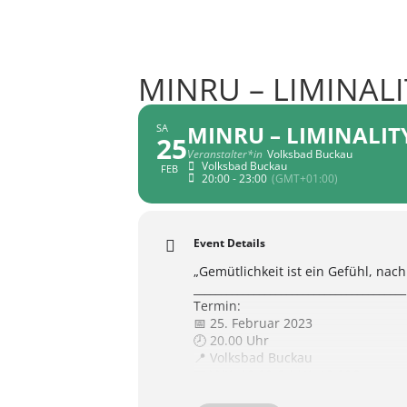
MINRU – LIMINALI
MINRU – LIMINALIT
SA
25
Veranstalter*in
Volksbad Buckau
Volksbad Buckau
FEB
20:00 - 23:00
(GMT+01:00)
Event Details
„Gemütlichkeit ist ein Gefühl, nac
_______________________________________
Termin:
📅 25. Februar 2023
🕗 20.00 Uhr
📍 Volksbad Buckau
💶 VVK: 10,00 € / AK: 12,00€
_______________________________________