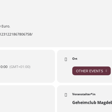
0 Euro.
/1231221867806758/
Ort
10:00
(GMT+01:00)
OTHER EVENTS
Veranstalter*in
Geheimclub Magde