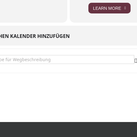
LEARN MORE
HEN KALENDER HINZUFÜGEN
top. w/ VEL []