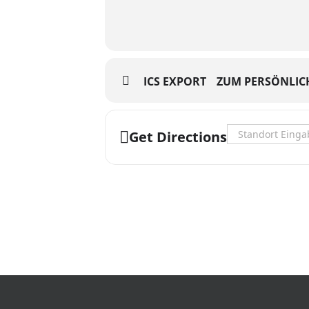
ICS EXPORT
ZUM PERSÖNLIC
Address - Never S
Get Directions