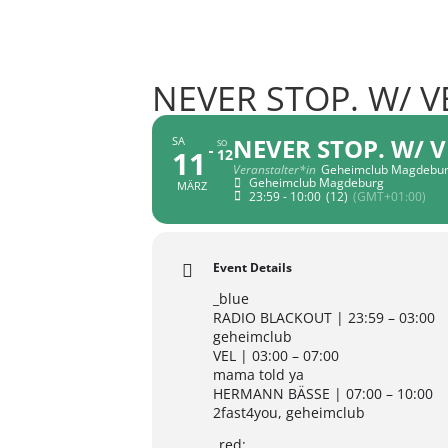
NEVER STOP. W/ V
NEVER STOP. W/ V
SA
SO
11
12
Veranstalter*in
Geheimclub Magdebu
Geheimclub Magdeburg
MÄRZ
23:59 - 10:00
(12)
(GMT+01:00)
Event Details
_blue
RADIO BLACKOUT | 23:59 – 03:00
geheimclub
VEL | 03:00 – 07:00
mama told ya
HERMANN BÄSSE | 07:00 – 10:00
2fast4you, geheimclub
_red: