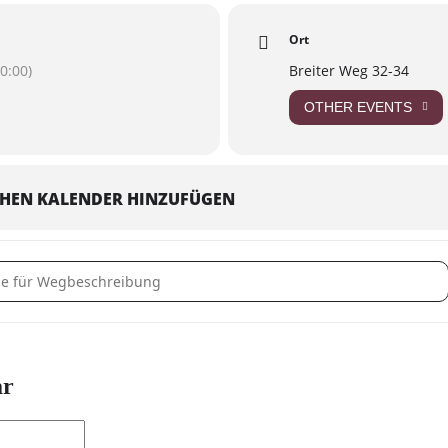
ials 🥳
Ort
gistration required
0:00)
Breiter Weg 32-34
OTHER EVENTS
CHEN KALENDER HINZUFÜGEN
Workshop []
ar