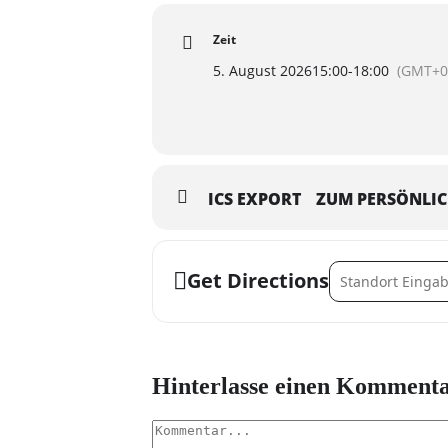
‼️kostenfreies Material / free mater
Zeit
keine Anmeldung notwendig / no re
5. August 2026
15:00
-
18:00
(GMT+0
ICS EXPORT
ZUM PERSÖNLI
Address - Perlen-
Get Directions
Hinterlasse einen Komment
Kommentar