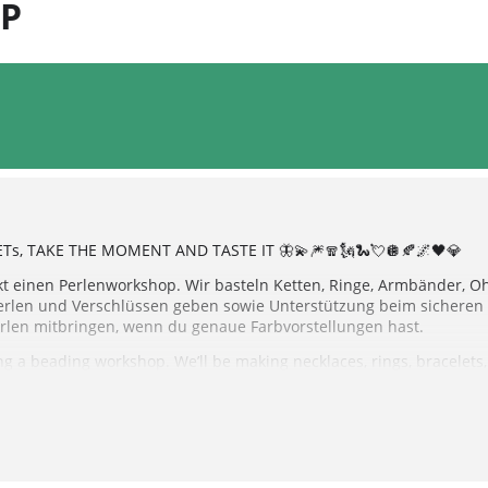
P
s, TAKE THE MOMENT AND TASTE IT 🦋💫🎆🧣🗽🐍💘🪩🍂🌌🖤💎
kt einen Perlenworkshop. Wir basteln Ketten, Ringe, Armbänder, Oh
Perlen und Verschlüssen geben sowie Unterstützung beim sicheren v
erlen mitbringen, wenn du genaue Farbvorstellungen hast.
ting a beading workshop. We’ll be making necklaces, rings, bracelets
of beads and clasps available, and we’ll help you secure your pieces i
 have specific color preferences.