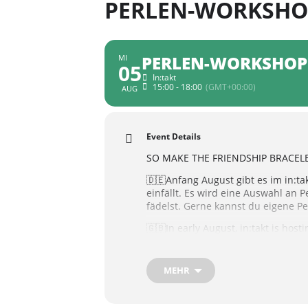
PERLEN-WORKSHO
PERLEN-WORKSHOP
MI
05
In:takt
15:00 - 18:00
(GMT+00:00)
AUG
Event Details
SO MAKE THE FRIENDSHIP BRACELET
🇩🇪Anfang August gibt es im in:ta
einfällt. Es wird eine Auswahl an 
fädelst. Gerne kannst du eigene P
🇬🇧In early August, in:takt is hos
think of. There will be a selection 
free to bring your own beads if you
MEHR
📍intakt, Breiter Weg 32-34
🕒 3 – 6pm
🥤&☕️& 🍫&🍬