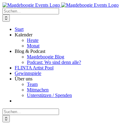
Zum
Facebook
Instagram
E-
Inhalt
Mail
Suche
springen
nach:
Start
Kalender
Heute
Monat
Blog & Podcast
Magdeboogie Blog
Podcast: Wo sind denn alle?
FLINTA Artist Pool
Gewinnspiele
Über uns
Team
Mitmachen
Unterstützen / Spenden
Suche
nach: