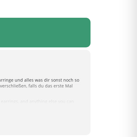
rringe und alles was dir sonst noch so
erschließen, falls du das erste Mal
, earrings, and anything else you can
f this is your first time beading. Feel