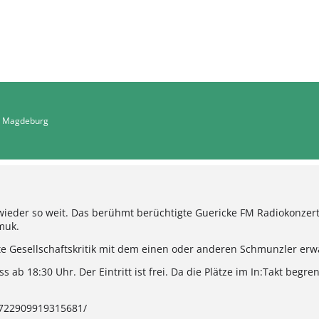
io Magdeburg
ieder so weit. Das berühmt berüchtigte Guericke FM Radiokonzert i
muk.
e Gesellschaftskritik mit dem einen oder anderen Schmunzler erw
ss ab 18:30 Uhr. Der Eintritt ist frei. Da die Plätze im In:Takt begre
/722909919315681/