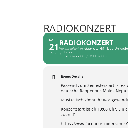
RADIOKONZERT
RADIOKONZERT
FR
21
Veranstalter*in
Guericke FM - Das Unirad
In:takt
APRIL
19:00 - 22:00
(GMT+02:00)
Event Details
Passend zum Semesterstart ist es w
deutsche Rapper aus Mainz Nepu
Musikalisch könnt ihr wortgewandt
Konzertstart ist ab 19:00 Uhr, Einla
zuerst!“
https://www.facebook.com/events