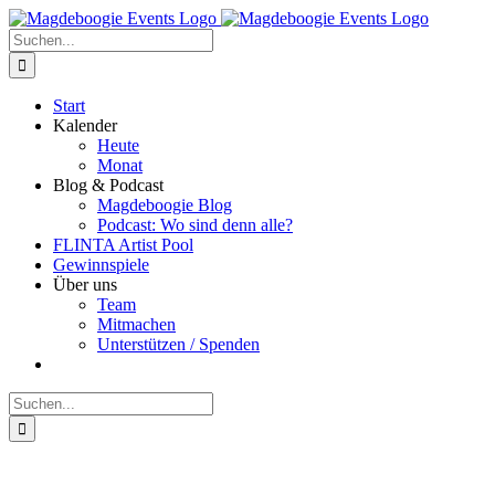
Zum
Facebook
Instagram
E-
Inhalt
Mail
Suche
springen
nach:
Start
Kalender
Heute
Monat
Blog & Podcast
Magdeboogie Blog
Podcast: Wo sind denn alle?
FLINTA Artist Pool
Gewinnspiele
Über uns
Team
Mitmachen
Unterstützen / Spenden
Suche
nach: