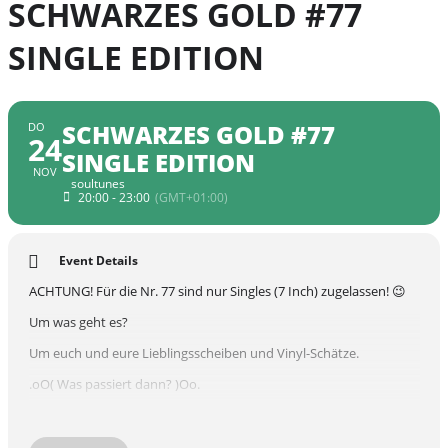
SCHWARZES GOLD #77
SINGLE EDITION
SCHWARZES GOLD #77
DO
24
SINGLE EDITION
NOV
soultunes
20:00 - 23:00
(GMT+01:00)
Event Details
ACHTUNG! Für die Nr. 77 sind nur Singles (7 Inch) zugelassen! 😉
Um was geht es?
Um euch und eure Lieblingsscheiben und Vinyl-Schätze.
.oO( Was passiert dann? )Oo.
Alle sind DJs! Spielt uns eure Lieblingssongs und ausgewählten
Kracher vor. Gewechselt wird meist nach 2 bis 3 Songs.