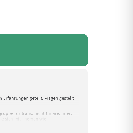
 Erfahrungen geteilt, Fragen gestellt
uppe für trans, nicht-binäre, inter,
ie sich mit Themen wie
wie für Angehörige, die begleiten und