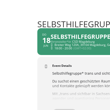
SELBSTHILFEGRUP
SELBSTHILFEGRUPP
DO
18
Veranstalter*in
CSD Magdeburg
Breiter Weg 120A, 39104 Magdeburg, 
JUN
18:00 - 20:00
(GMT+02:00)
Event Details
Selbsthilfegruppe* trans und sich
Du suchst einen geschützten Raum f
und Kontakte geknüpft werden kö
Mit „trans und sichtbar in Sachsen
agender und questioning Personen
Geschlechtsdysphorie, Geschlechts
unterstützen möchten.