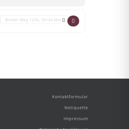
Destination Address - Selbsthilfegruppe* trans und sichtbar []
Kontaktformular
Netiquette
Impressum