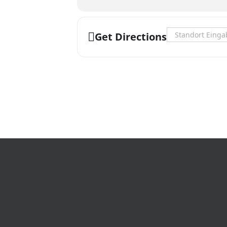
Breiter Weg 120 A
39104 Magdeburg
Moderation 2026: Jenny Rasnov
Address - Selbsth
Get Directions
📧 jenny.rasnov@csd-sachsenanhal
Eine Anmeldung ist nicht erforderli
https://www.facebook.com/events