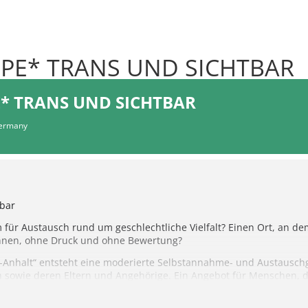
PE* TRANS UND SICHTBAR
E* TRANS UND SICHTBAR
Germany
tbar
ür Austausch rund um geschlechtliche Vielfalt? Einen Ort, an dem
nnen, ohne Druck und ohne Bewertung?
-Anhalt“ entsteht eine moderierte Selbstannahme- und Austauschgr
 sowie deren Eltern und Angehörige. Ein Angebot für Menschen, d
inkongruenz oder geschlechtlicher Identität beschäftigen, ebenso 