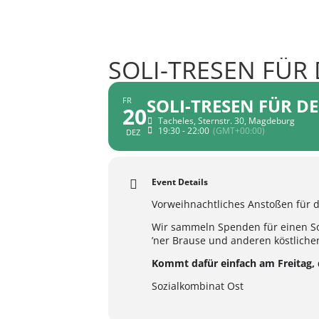
SOLI-TRESEN FÜR
SOLI-TRESEN FÜR D
FR
20
Tacheles, Sternstr. 30, Magdeburg
19:30 - 22:00
(GMT+00:00)
DEZ
Event Details
Vorweihnachtliches Anstoßen für 
Wir sammeln Spenden für einen So
’ner Brause und anderen köstlich
Kommt dafür einfach am Freitag, d
Sozialkombinat Ost