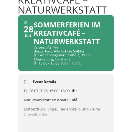
NATURWERKSTATT
SOMMERFERIEN IM
DI
28
KREATIVCAFÉ –
JULI
NATURWERKSTATT
Veranstalter*in
Bürgerhaus Alte Schule Salbke
Greifenhagener Straße 7, 39122
Magdeburg, Germany
15:00 - 18:00
(GMT+02:00)
Event Details
Di, 28.07.2026, 15:00–18:00 Uhr
Naturwerkstatt im KreativCafé
Blätterdruck, Vögel, Tierleporello und kleine
Umweltbilder
Heute steht die Natur im Mittelpunkt. Mit
Blättern, Papier, Farbe, Stempeln und