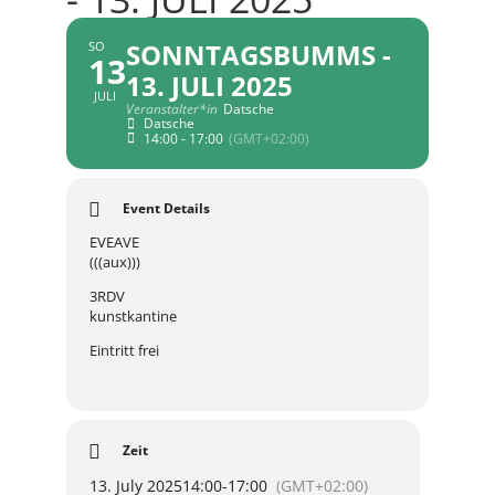
SONNTAGSBUMMS -
SO
13
13. JULI 2025
JULI
Veranstalter*in
Datsche
Datsche
14:00 - 17:00
(GMT+02:00)
Event Details
EVEAVE
(((aux)))
3RDV
kunstkantine
Eintritt frei
Zeit
13. July 2025
14:00
-
17:00
(GMT+02:00)