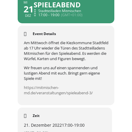
SPIELEABEND
MI
21
Stadtteilladen Mitmischen
17:00 - 19:00
(GMT+01:00)
DEZ
Event Details
Am Mittwoch öffnet die Kiezkommune Stadtfeld
ab 17 Uhr wieder die Türen des Stadtteilladens
Mitmischen für den Spieleabend. Es werden die
Würfel, Karten und Figuren bewegt.
Wir freuen uns auf einen spannenden und
lustigen Abend mit euch. Bringt gern eigene
Spiele mit!
https://mitmischen-
md.de/veranstaltungen/spieleabend-3/
Zeit
21. Dezember 2022
17:00
-
19:00