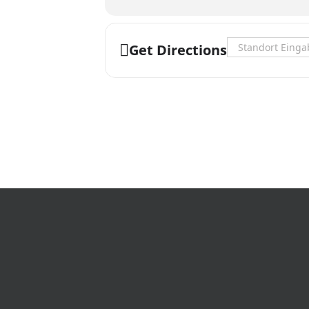
Address - Student
Get Directions