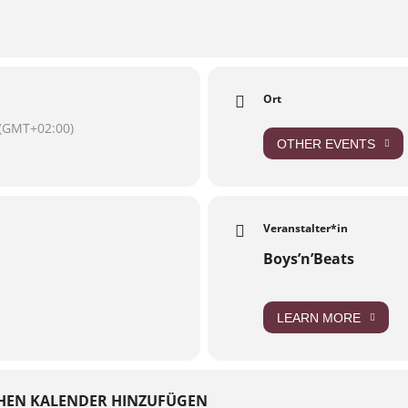
stimmungen der DGSVO ab dem 25.05.2018 weisen wir darauf hin, 
n, die gegebenenfalls in den sozialen Netzwerken wie Facebook, 
erarbeitet werden. Als Gast erklärst du dich beim betreten der Ve
Ort
(GMT+02:00)
OTHER EVENTS
Veranstalter*in
Boys’n’Beats
LEARN MORE
HEN KALENDER HINZUFÜGEN