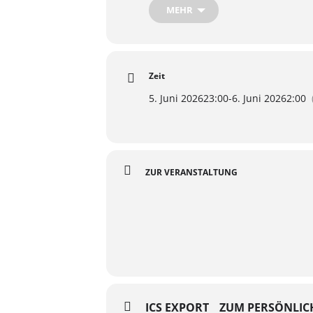
Zettel unter: www.Muttizettel.net
MEHR
——————————————
Aufgrund der neuen Datenschutzbe
und Videos erstellt werden könne
Werbezwecken veröffentlicht und v
Zeit
5. Juni 2026
23:00
-
6. Juni 2026
2:00
ZUR VERANSTALTUNG
ICS EXPORT
ZUM PERSÖNLIC