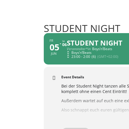
STUDENT NIGHT
STUDENT NIGHT
FR
SA
05
06
Veranstalter*in
Boys’n’Beats
Boys’n’Beats
JUN
23:00 - 2:00
(6)
(GMT+02:00)
Event Details
Bei der Student Night tanzen alle 
komplett ohne einen Cent Eintritt!
Außerdem wartet auf euch eine exk
Also schnappt euch euren gültigen
——————————————
Nur mit Erziehungsbeauftragung (Mu