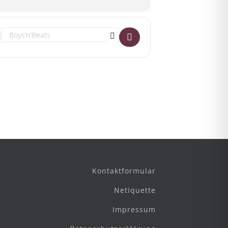
Destination Address - Student Night []
Kontaktformular
Netiquette
Impressum