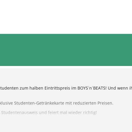
Studenten zum halben Eintrittspreis im BOYS´n`BEATS! Und wenn ih
lusive Studenten-Getränkekarte mit reduzierten Preisen.
 Studentenausweis und feiert mal wieder richtig!
ttizettel) und volljähriger Begleitperson ist der Einlass ab 17 Jah