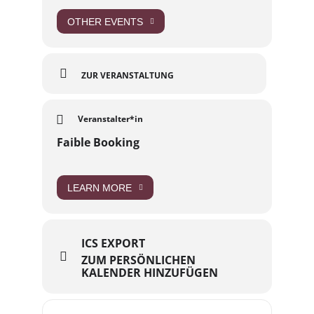
Plattformen hinweg. Für ihre Aufklärungsarbeit
wurde sie 2024 mit dem ELNET Preis und dem
OTHER EVENTS
Grimme-Online-Award ausgezeichnet.
ZUR VERANSTALTUNG
Veranstalter*in
Faible Booking
LEARN MORE
ICS EXPORT
ZUM PERSÖNLICHEN
KALENDER HINZUFÜGEN