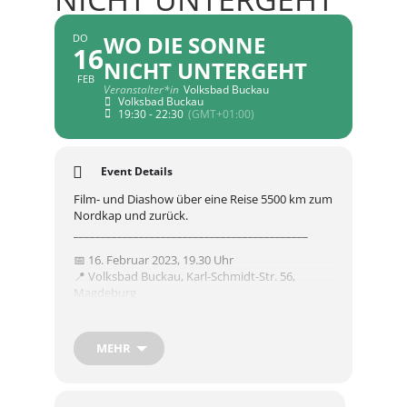
WO DIE SONNE
DO
16
NICHT UNTERGEHT
FEB
Veranstalter*in
Volksbad Buckau
Volksbad Buckau
19:30 - 22:30
(GMT+01:00)
Event Details
Film- und Diashow über eine Reise 5500 km zum
Nordkap und zurück.
___________________________________________
📅 16. Februar 2023, 19.30 Uhr
📍 Volksbad Buckau, Karl-Schmidt-Str. 56,
Magdeburg
💸 Eintritt frei
___________________________________________
MEHR
Am 10. Juni 2022 brachen drei Bikes und ein PKW
mit ihren Fahrern aus Staßfurt, Oschersleben
und Magdeburg gen Norden auf. Sie kennen
sich zum Teil seit mehr als 30 Jahren und ihr Ziel: