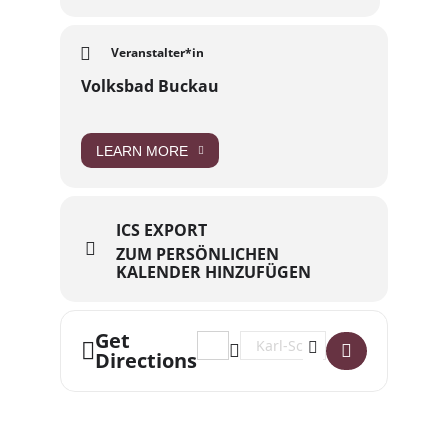
Anmeldung und Informationen:
Online: www.courageimvolksbad.de
Telefon: 0391 4048089
Veranstalter*in
E-Mail: kontakt@courageimvolksbad.de
Volksbad Buckau
Die Kursgebühr muss bis zum 28. Mai 2026 vor
Ort oder per Überweisung gezahlt werden.
LEARN MORE
ICS EXPORT
ZUM PERSÖNLICHEN
KALENDER HINZUFÜGEN
Get
Address - Workshop: Kräuterwanderu
Destination Address - Worksh
Directions