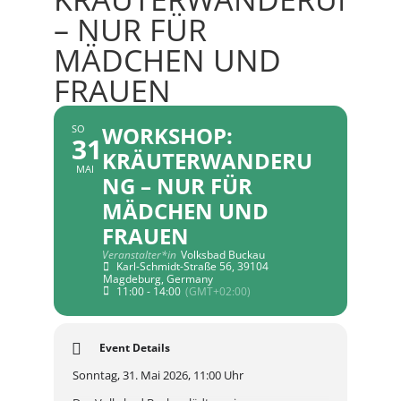
– NUR FÜR
MÄDCHEN UND
FRAUEN
WORKSHOP:
SO
31
KRÄUTERWANDERU
MAI
NG – NUR FÜR
MÄDCHEN UND
FRAUEN
Veranstalter*in
Volksbad Buckau
Karl-Schmidt-Straße 56, 39104
Magdeburg, Germany
11:00 - 14:00
(GMT+02:00)
Event Details
Sonntag, 31. Mai 2026, 11:00 Uhr