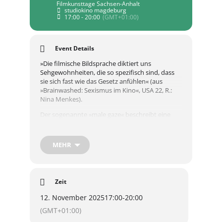
Filmkunsttage Sachsen-Anhalt
studiokino magdeburg
17:00 - 20:00
(GMT+01:00)
Event Details
»Die filmische Bildsprache diktiert uns
Sehgewohnheiten, die so spezifisch sind, dass
sie sich fast wie das Gesetz anfühlen« (aus
»Brainwashed: Sexismus im Kino«, USA 22, R.:
Nina Menkes).
Der sogenannte »male gaze« beschreibt eine
männlich geprägte Sichtweise im Film, die
Frauen und queere Körper oft objektifiziert. Wir
wollen diese patriarchalen Stereotype erkennen,
MEHR
reflektieren – und verlernen. Denn besonders
bei FLINTA- und queeren Lebensrealitäten ist
eine Erzählweise wichtig, die von den Figuren
ausgeht und sie ernst nimmt.
Zeit
Anhand von diversen Filmausschnitten
12. November 2025
17:00
-
20:00
erforschen wir den »female gaze« und
überlegen, welche Regeln wir für eine
(GMT+01:00)
authentische und respektvolle Darstellung