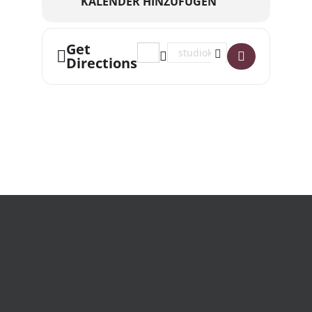
KALENDER HINZUFÜGEN
Get
Address - Workshop: Queere und FLIN
Destination Address - Worksho
Directions