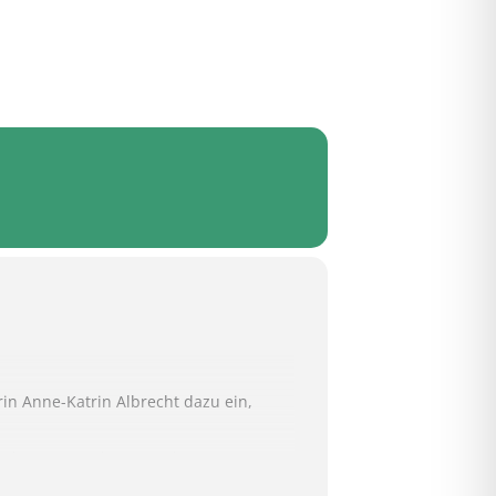
erin Anne-Katrin Albrecht dazu ein,
sehen waren, bringt nicht nur
taltung. Der Workshop richtet sich an