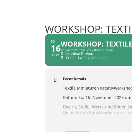
WORKSHOP: TEXTI
WORKSHOP: TEXTIL
SO
16
Veranstalter*in
Volksbad Buckau
Volksbad Buckau
NOV
11:00 - 14:00
(GMT+01:00)
Event Details
Textile Miniaturen Kreativworksho
Datum: So, 16. November 2025 um 
Fasern, Stoffe, Worte und Bilder. U
kleine textile Kunstwerke zu erscha
Die Kursleiterin, deren Arbeiten z
technisches Know-how mit, sondern 