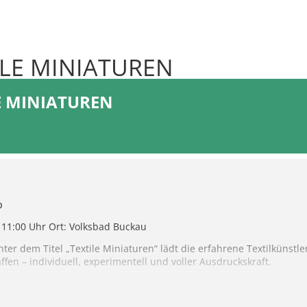
LE MINIATUREN
E MINIATUREN
p
11:00 Uhr Ort: Volksbad Buckau
nter dem Titel „Textile Miniaturen“ lädt die erfahrene Textilkünstl
ffen – individuell, experimentell und voller Ausdruckskraft.
uletzt im Rahmen der Ausstellung „Der rote Faden“ im Volksbad zu 
auch eine große Begeisterung für die poetische Kraft textiler Ges