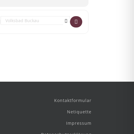
Destination Address - Workshop: Textile Miniaturen []
Kontaktformular
Netiquette
Impressum