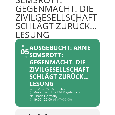
GEGENMACHT. DIE
ZIVILGESELLSCHAFT
SCHLÄGT ZURÜCK…
LESUNG
AUSGEBUCHT: ARNE
FR
05
SEMSROTT:
JUN
GEGENMACHT. DIE
ZIVILGESELLSCHAFT
SCHLÄGT ZURÜCK…
LESUNG
Veranstalter*in
Moritzhof
Moritzplatz 1 39124 Magdeburg-
Neustadt, Germany
19:00 - 22:00
(GMT+02:00)