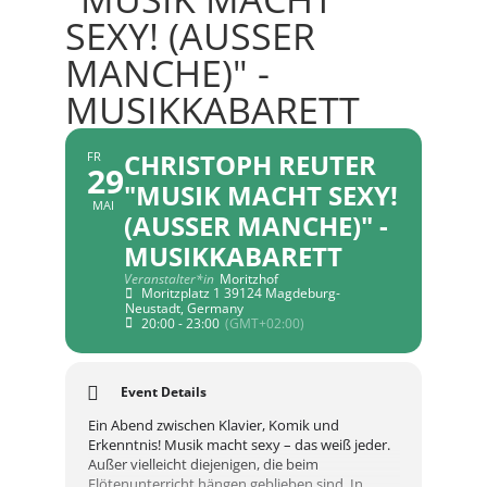
SEXY! (AUSSER M
ANCHE)" - M
USIKKABARETT
CHRISTOPH REUTER
FR
29
"MUSIK MACHT SEXY!
MAI
(AUSSER MANCHE)" - M
USIKKABARETT
Veranstalter*in
Moritzhof
Moritzplatz 1 39124 Magdeburg-
Neustadt, Germany
20:00 - 23:00
(GMT+02:00)
Event Details
Ein Abend zwischen Klavier, Komik und
Erkenntnis! Musik macht sexy – das weiß jeder.
Außer vielleicht diejenigen, die beim
Flötenunterricht hängen geblieben sind. In