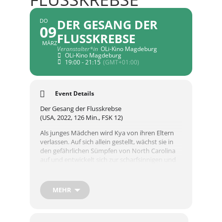
DER GESANG DER
DO
09
FLUSSKREBSE
MÄRZ
Veranstalter*in
OLi-Kino Magdeburg
OLi-Kino Magdeburg
19:00 - 21:15
(GMT+01:00)
Event Details
Der Gesang der Flusskrebse
(USA, 2022, 126 Min., FSK 12)
Als junges Mädchen wird Kya von ihren Eltern
verlassen. Auf sich allein gestellt, wächst sie in
den gefährlichen Sümpfen von North Carolina
auf und entwickelt sich zur scharfsinnigen und
zähen jungen Frau. Jahrelang geisterten
Gerüchte über das „Marschmädchen“ durch das
nahegelegene Örtchen Barkley Cove und
MEHR
schlossen sie von der Gemeinschaft aus. Als sich
Kya zu zwei jungen Männern aus der Stadt
hingezogen fühlt, eröffnet sich für sie eine neue,