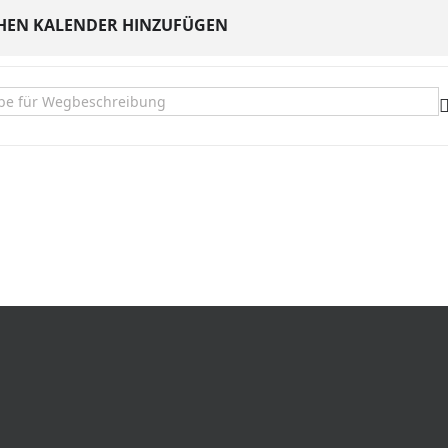
HEN KALENDER HINZUFÜGEN
te Männer wollten nicht sterben []