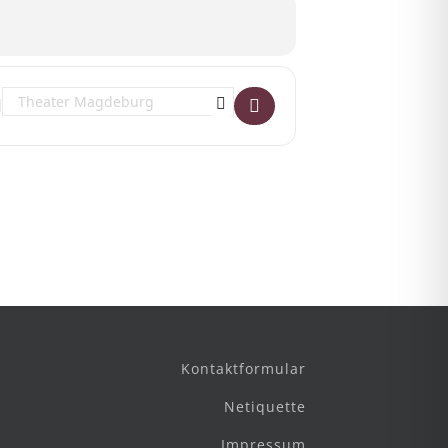
Destination Address - Drei alte Männer wollten nicht sterben []
Kontaktformular
Netiquette
Impressum