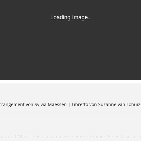
rrangement von Sylvia Maessen | Libretto von Suzanne van Lohuiz
thar und Oliver leben zusammen in einem Zimmer. Eines Tages erhal