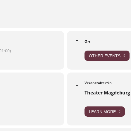
le Tage sind verbraucht. Da kann man nichts dagegen tun. Die allerb
eben! Sie wollen noch auf einem Kamel durch die Wüste reiten und 
iten, die Liebe erleben, aufräumen. Sie müssen einfach noch leben
ie das sein könnte, wenn man stirbt …
hren basiert auf dem gleichnamigen Theaterstück der niederländi
rzeugt dazu eine intime und dennoch farbige Klangwelt, die den 
 für Kinder auf sinnliche Weise nachvollziehbar macht.
Ort
r
1:00)
OTHER EVENTS
Veranstalter*in
/520041900038821/?event_time_id=520041933372151
Theater Magdeburg
LEARN MORE