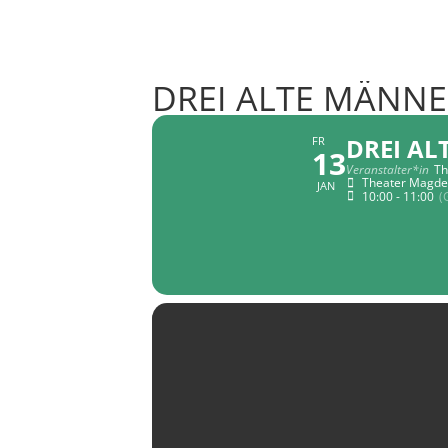
DREI ALTE MÄNNE
DREI AL
FR
13
Veranstalter*in
Th
Theater Magde
JAN
10:00 - 11:00
(